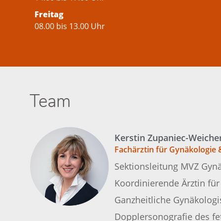
Freitag
08.00 bis 13.00 Uhr
Team
Kerstin Zupaniec-Weiche
Fachärztin für Gynäkologie 
Sektionsleitung MVZ Gyn
Koordinierende Ärztin fü
Ganzheitliche Gynäkolog
Dopplersonografie des f