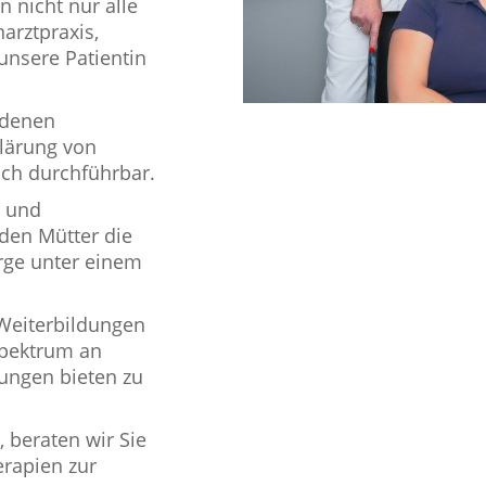
 nicht nur alle
arztpraxis,
unsere Patientin
edenen
klärung von
ch durchführbar.
s und
den Mütter die
ge unter einem
Weiterbildungen
Spektrum an
ungen bieten zu
 beraten wir Sie
rapien zur