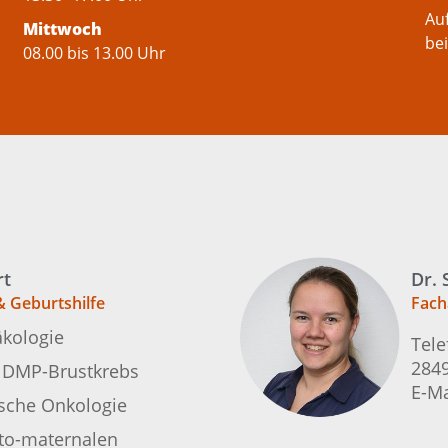
Au
Mittwoch
bei
08.00 bis 13.00 Uhr
rt
Dr. 
& Geburtshilfe
Fach
äkologie
Tele
284
r DMP-Brustkrebs
E-Ma
ische Onkologie
eto-maternalen