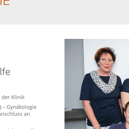
IE
lfe
der Klinik
) – Gynäkologie
 Anschluss an