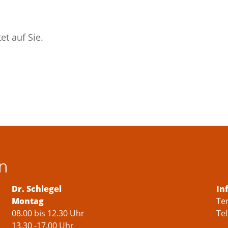
t auf Sie.
n
Dr. Schlegel
In
Montag
Te
08.00 bis 12.30 Uhr
Te
13.30 -17.00 Uhr