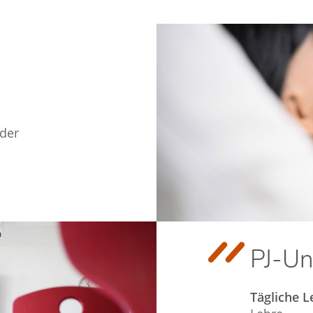
der
PJ-Un
Tägliche L