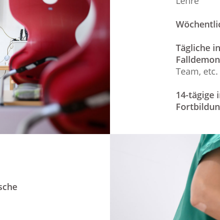
Lehre
Wöchentlic
Tägliche i
Falldemon
Team, etc.
14-tägige 
Fortbildun
sche