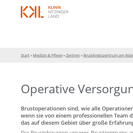
Start
»
Medizin & Pflege
»
Zentren
»
Brustkrebszentrum am Mai
Operative Versorgu
Brustoperationen sind, wie alle Operationen
wenn sie von einem professionellen Team 
das auf diesem Gebiet über große Erfahrung
Die Brustchirurgen unseres Brustzentrums 