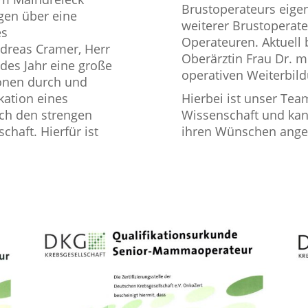
Brustoperateurs eige
gen über eine
weiterer Brustoperate
es
Operateuren.
Aktuell
dreas Cramer, Herr
Oberärztin Frau Dr. m
edes Jahr eine große
operativen Weiterbild
ionen durch und
kation eines
Hierbei ist unser Te
ch den strengen
Wissenschaft und kann
chaft. Hierfür ist
ihren Wünschen angep