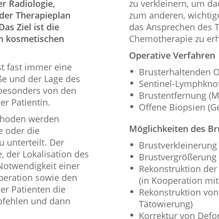
 Radiologie,
zu verkleinern, um d
der Therapieplan
zum anderen, wichtig
s Ziel ist die
das Ansprechen des T
em kosmetischen
Chemotherapie zu erh
Operative Verfahren
st fast immer eine
Brusterhaltenden O
ße und der Lage des
Sentinel-Lymphkno
besonders von den
Brustentfernung (M
r Patientin.
Offene Biopsien (
thoden werden
Möglichkeiten des B
e oder die
unterteilt. Der
Brustverkleinerung
 der Lokalisation des
Brustvergrößerung
Notwendigkeit einer
Rekonstruktion der
peration sowie den
(in Kooperation mit
er Patienten die
Rekonstruktion von
pfehlen und dann
Tätowierung)
Korrektur von Defor