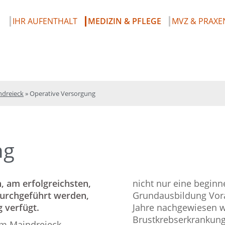
IHR AUFENTHALT
MEDIZIN & PFLEGE
MVZ & PRAXE
ndreieck
»
Operative Versorgung
ng
, am erfolgreichsten,
nicht nur eine beginn
durchgeführt werden,
Grundausbildung Vora
 verfügt.
Jahre nachgewiesen w
Brustkrebserkrankung
am Maindreieck