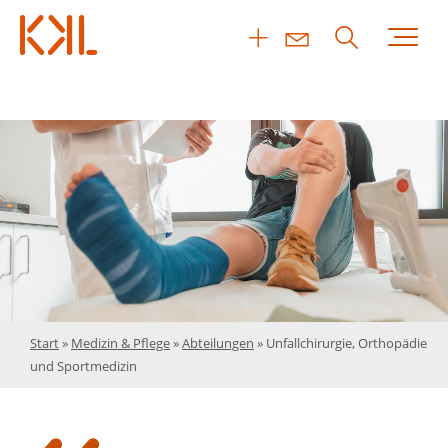
Start
»
Medizin & Pflege
»
Abteilungen
»
Unfallchirurgie, Orthopädie
und Sportmedizin