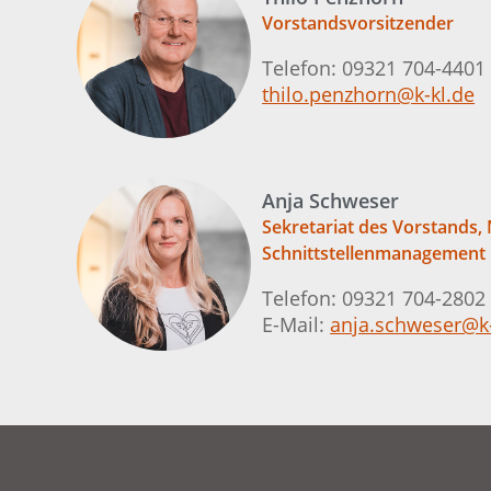
Vorstandsvorsitzender
Telefon: 09321 704-4401 
thilo.penzhorn@k-kl.de
Anja Schweser
Sekretariat des Vorstands,
Schnittstellenmanagement
Telefon: 09321 704-2802
E-Mail:
anja.schweser@k-