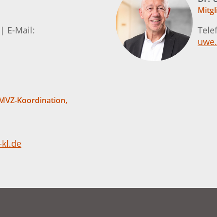
Mitgl
| E-Mail:
Tele
uwe.
 MVZ-Koordination,
kl.de