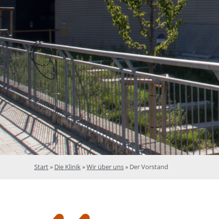
Start
»
Die Klinik
»
Wir über uns
»
Der Vorstand