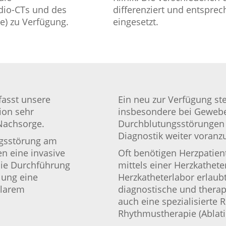
dio-CTs und des
differenziert und entspre
e) zu Verfügung.
eingesetzt.
fasst unsere
Ein neu zur Verfügung s
ion sehr
insbesondere bei Geweb
Nachsorge.
Durchblutungsstörungen a
Diagnostik weiter voranz
ngsstörung am
en eine invasive
Oft benötigen Herzpatien
die Durchführung
mittels einer Herzkathet
llung eine
Herzkatheterlabor erlaub
klarem
diagnostische und therap
auch eine spezialisierte
Rhythmustherapie (Ablati