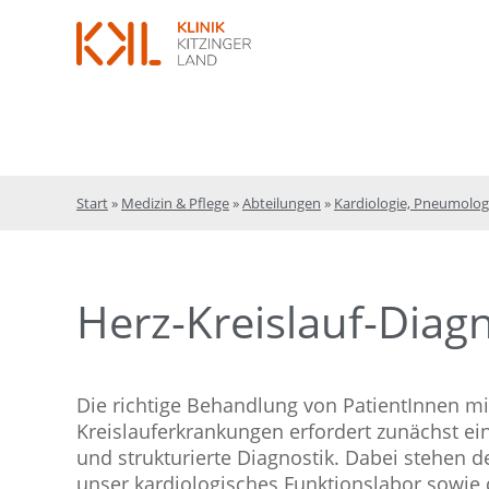
Start
»
Medizin & Pflege
»
Abteilungen
»
Kardiologie, Pneumologi
Herz-Kreislauf-Diagn
Die richtige Behandlung von PatientInnen mi
Kreislauferkrankungen erfordert zunächst ein
und strukturierte Diagnostik. Dabei stehen d
unser kardiologisches Funktionslabor sowie 