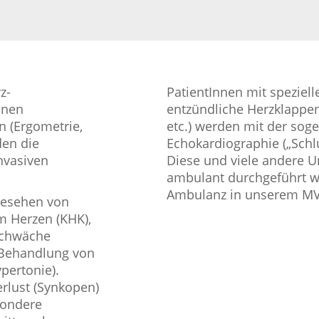
z-
PatientInnen mit spezielle
enen
entzündliche Herzklappe
 (Ergometrie,
etc.) werden mit der so
den die
Echokardiographie („Schl
nvasiven
Diese und viele andere 
ambulant durchgeführt w
Ambulanz in unserem MV
gesehen von
m Herzen (KHK),
schwäche
d Behandlung von
pertonie).
rlust (Synkopen)
sondere