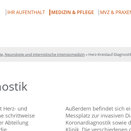
IHR AUFENTHALT
MEDIZIN & PFLEGE
MVZ & PRAXE
e, Neurologie und internistische Intensivmedizin
»
Herz-Kreislauf-Diagnosti
ostik
t Herz- und
Außerdem befindet sich ein
e schrittweise
Messplatz zur invasiven Di
er Abteilung
Koronardiagnostik sowie d
die
Klinik. Die verschiedene